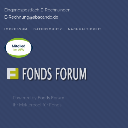
Eingangspostfach E-Rechnungen
E-Rechnung@abacando.de
IMPRESSUM
DATENSCHUTZ
NACHHALTIGKEIT
Powered by
Fonds Forum
Ihr Maklerpool für Fonds
©
2026
Abacando GmbH, alle Rechte vorbehalten.
Ihr Investmentfondsberater und Versicherungsmakler aus Hennef.
Fast 30 Jahre Erfahrung in der Anlageberatung unserer Kunden mit
Fonds.