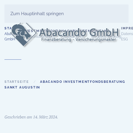
Zum Hauptinhalt springen
START
IMPR
INVESTMENTFONDS
NACHRICHTEN
KONTAKT
Abacando
Datens
Altersvorsorgedepot
Aktuelle Infos
Wegbeschreibung
GmbH
ESG
STARTSEITE
ABACANDO INVESTMENTFONDSBERATUNG
SANKT AUGUSTIN
Geschrieben am
14. März 2024
.