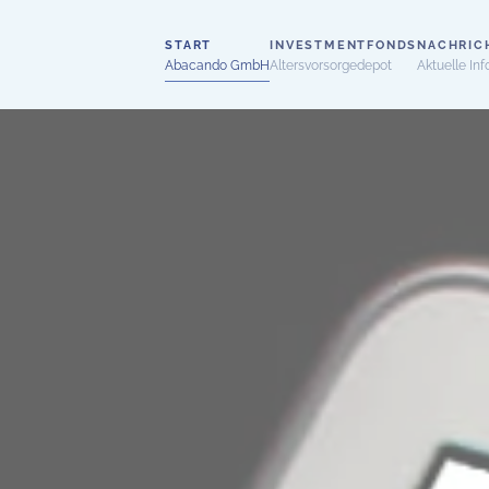
START
INVESTMENTFONDS
NACHRIC
Abacando GmbH
Altersvorsorgedepot
Aktuelle Inf