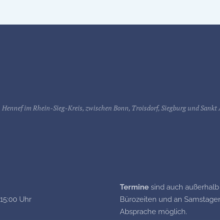
 Hennef im Rhein-Sieg-Kreis, zwischen Bonn, Troisdorf, Siegburg und Sankt
Termine
sind auch außerhalb
 15:00 Uhr
Bürozeiten und an Samstagen
Absprache möglich.