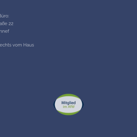
Büro:
raße 22
nnef
rechts vom Haus