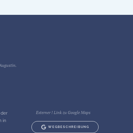
 Augustin.
Externer ! Link zu Google Maps
 der
 in
WEGBESCHREIBUNG