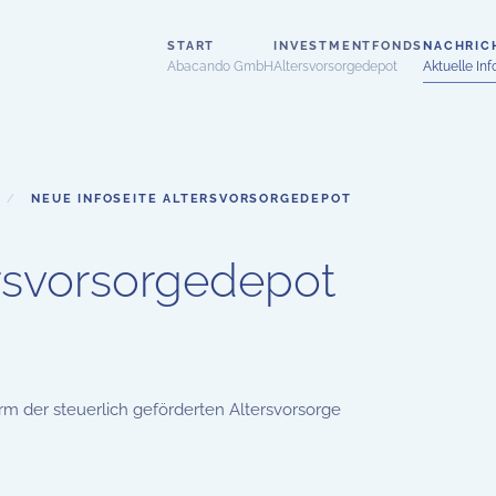
START
INVESTMENTFONDS
NACHRIC
Abacando GmbH
Altersvorsorgedepot
Aktuelle Inf
NEUE INFOSEITE ALTERSVORSORGEDEPOT
ersvorsorgedepot
m der steuerlich geförderten Altersvorsorge