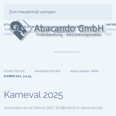
Zum Hauptinhalt springen
START
IMPR
INVESTMENTFONDS
NACHRICHTEN
KONTAKT
Abacando
Datens
Altersvorsorgedepot
Aktuelle Infos
Wegbeschreibung
GmbH
ESG
STARTSEITE
NACHRICHTEN
ABACANDO INFO
KARNEVAL 2025
Karneval 2025
Geschrieben am
24. Februar 2025
. Veröffentlicht in
Abacando Info
.